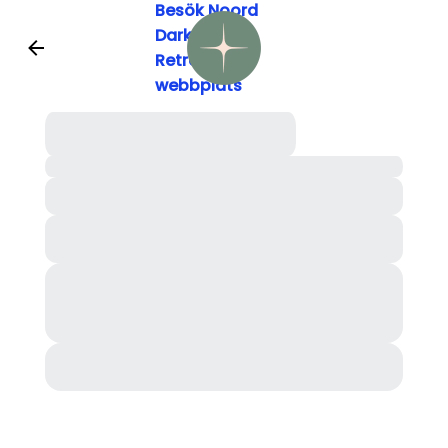
Besök Noord
Darkness
Retreatss
webbplats